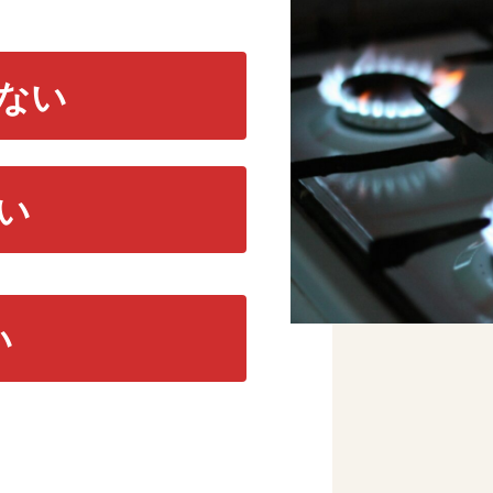
ない
い
い