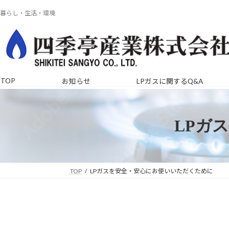
コ
ナ
暮らし・生活・環境
ン
ビ
テ
ゲ
ン
ー
ツ
シ
へ
ョ
ス
ン
TOP
お知らせ
LPガスに関するQ&A
キ
に
ッ
移
プ
動
LPガ
TOP
LPガスを安全・安心にお使いいただくために