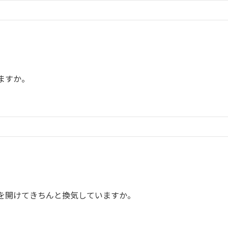
、
ますか。
、
を開けてきちんと換気していますか。